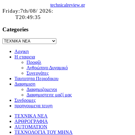
technicalreview.gr
Friday:7th/08/ 2026:
T20:49:35
Categories
Αρχικη
Η εταιρεια
Προφίλ
Ανθρώπινο Δυναμικό
Συνεργάτες
Ταυτοτητα Περιοδικου
Διαφημιση
Διαφημιζομενοι
Διαφημιστειτε μαζί μας
Συνδρομες
προηγουμενα τευχη
ΤΕΧΝΙΚΑ ΝΕΑ
ΑΡΘΡΟΓΡΑΦΙΑ
AUTOMATION
ΤΕΧΝΟΛΟΓΙΑ ΤΟΥ ΜΗΝΑ