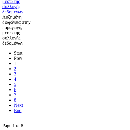
Αυξημένη
διαφάνεια στην
παραγωγή,
μέσω της
συλλογής
δεδομένων
Start
Prev
1
2
3
4
5
6
7
8
Next
End
Page 1 of 8