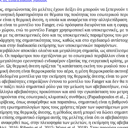
 σημειώνοντας ότι μελέτες έχουν δείξει ότι μπορούν να ξεπερνούν 
νητική δραστηριότητα σε θέματα της ποιότητας του εσωτερικού περιβ
ν είναι η θερμική άνεση, η οποία και αναφέρεται στην αλληλεπίδραση
α είναι το μοντέλο του Fanger, ενώ πρόσφατα διευρύνεται και η εφα
 χώρου, ενώ το μοντέλο Fanger χρησιμοποιεί και υποκειμενικές, με 
ι με τις αντικειμενικές όσο και τις υποκειμενικές παραμέτρους του μ
ράρχηση της σημαντικότητας τους, καθώς και στο σχεδιασμό αντίστοι
 και στην διαδικασία εκτίμησης των υποκειμενικών παραγόντων.
εριβάλλον αποκτάει ολοένα και μεγαλύτερη σημασία, ως αποτέλεσμα 
Οι παράμετροι που σχετίζονται με το εσωτερικό περιβάλλον είναι η 
μεγαλύτερο ερευνητικό ενδιαφέρον εξαιτίας της ενεργειακή κρίσης, μι
ών. Ως θερμική άνεση ορίζεται “η κατάσταση εκείνη του μυαλού που 
ή άνεση είναι θερμοκρασία του αέρα, η μέση θερμοκρασία ακτινοβολ
δεδομένα μοντέλα για την εκτίμηση της θερμικής άνεσης είναι το μον
 αβεβαιότητες επηρεάζουν έντονα το μοντέλο του Fanger και δεν θα πρέ
 παίζει πολύ σημαντικό ρόλο για την μείωση των αβεβαιοτήτων, ενώ 
αράλληλα αβεβαιότητες προκύπτουν και από την εγκατάσταση του μετρ
ρούνται στις εσωτερικές κλιματικές συνθήκες (Papadopoulos et al., 20
ίβειας, όπως αναφέρθηκε και παραπάνω, σημαντική είναι η βαθμονόμη
άθεση ερωτηματολογίων προς τους χρήστες πέραν των υφιστάμενων μον
κτίμηση της θερμικής άνεσης, η μέθοδος αυτή μπορεί να δώσει σημαντ
επίσης σημαντικό εύρημα αυτής της μελέτης είναι ότι οι αβεβαιότητ
αναφερθεί πως, στην πλειοψηφία των μελετών, η εκτίμηση της αβεβαι
i, 2016; Riberio et al. 2015; Wang et al. 2018). Στην παρούσα εργα