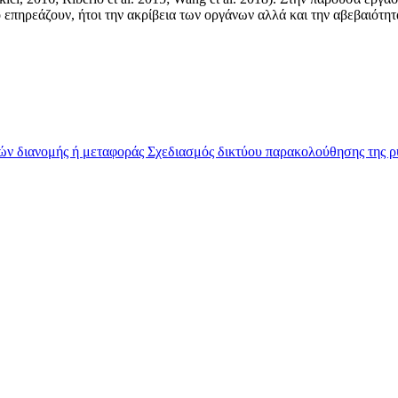
 επηρεάζουν, ήτοι την ακρίβεια των οργάνων αλλά και την αβεβαιότ
ών διανομής ή μεταφοράς
Σχεδιασμός δικτύου παρακολούθησης της 