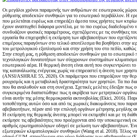
Οι μεγάλοι χρόνοι παραμονής των ανθρώπων σε εσωτερικούς χώρους,
ρύθμισης αποδεκτών συνθηκών για το εσωτερικό περιβάλλον. Η ερευ
που μελετάται ευρέως και επηρεάζει άμεσα τους χρήστες των κτιρίω
έχουν αναπτυχθεί διάφορα μοντέλα, με το πιο ευρέως διαδεδομένο ν
συνδυάζουν φυσικές παραμέτρους, σχετιζόμενες με τις συνθήκες του
εργασία θα επιχειρηθεί η εκτίμηση των αβεβαιοτήτων που σχετίζοντα
επιμέρους παραγόντων στο τελικό αποτέλεσμα θα βοηθήσει στην ιε
του μετρολογικού εξοπλισμού και στην χρήση του στο πεδίο, καθώς
Στην εποχή μας, η ρύθμιση αποδεκτών συνθηκών για το εσωτερικό π
τεχνολογικών δυνατοτήτων των σύγχρονων συστημάτων κλιματισμού. 
εσωτερικού αέρα. Η θερμική άνεση είναι αυτή που συγκεντρώνει το 
της κατανάλωσης ενέργειας χωρίς να επηρεαστεί η άνεση των χρηστ
(ANSI/ASHRAE 55, 2020). Οι παράμετροι που επηρεάζουν την θερμικ
ρουχισμός και η μεταβολική δραστηριότητα των χρηστών. Τα πιο δια
που θα αναλυθούν και στη συνέχεια. Σχετικές μελέτες έδειξαν πως οι
συγκεκριμένα διαπιστώθηκε πως η ακρίβεια των μετρητικών οργάνων
είναι αυτήν της μέσης θερμοκρασία ακτινοβολίας (Ekici, 2016). Π
τοποθέτησης αυτών όσο και από τις χωρικές διακυμάνσεις που παρατη
αβεβαιοτήτων, πέραν από την επιλογή οργάνων μέτρησης μεγάλης ακρ
Η εκτίμηση της θερμικής άνεσης μπορεί να εκτιμηθεί και με τη δι
εκτίμησε τις αβεβαιότητες που προέρχονται από την υποκειμενική ε
αριθμός ερωτηματολόγιων οδηγεί σε μείωση των αβεβαιοτήτων. Ένα 
εξωτερικών κλιματολογικών συνθηκών (Wang et al. 2018). Τέλος να 
οδηγό GUM, στηριζόμενοι στο νόμο διάδοσης των αβεβαιοτήτων (Ekic