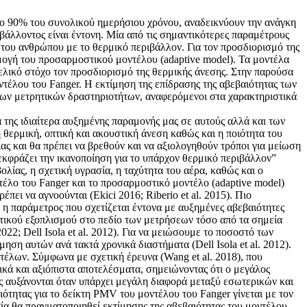
το 90% του συνολικού ημερήσιου χρόνου, αναδεικνύουν την ανάγκη
άλλοντος είναι έντονη. Μία από τις σημαντικότερες παραμέτρους
 του ανθρώπου με το θερμικό περιβάλλον. Για τον προσδιορισμό της
ρμογή του προσαρμοστικού μοντέλου (adaptive model). Τα μοντέλα
τελικό στόχο τον προσδιορισμό της θερμικής άνεσης. Στην παρούσα
οντέλου του Fanger. Η εκτίμηση της επίδρασης της αβεβαιότητας των
χων μετρητικών δραστηριοτήτων, αναφερόμενοι στα χαρακτηριστικά
της ιδιαίτερα αυξημένης παραμονής μας σε αυτούς αλλά και των
θερμική, οπτική και ακουστική άνεση καθώς και η ποιότητα του
ας και θα πρέπει να βρεθούν και να αξιολογηθούν τρόποι για μείωση
εκφράζει την ικανοποίηση για το υπάρχον θερμικό περιβάλλον”
ίας, η σχετική υγρασία, η ταχύτητα του αέρα, καθώς και ο
τέλο του Fanger και το προσαρμοστικό μοντέλο (adaptive model)
πει να αγνοούνται (Ekici 2016; Riberio et al. 2015). Πιο
η παράμετρος που σχετίζεται έντονα με αυξημένες αβεβαιότητες
ητικού εξοπλισμού στο πεδίο των μετρήσεων τόσο από τα σημεία
22; Dell Isola et al. 2012). Για να μειώσουμε το ποσοστό των
ση αυτών ανά τακτά χρονικά διαστήματα (Dell Isola et al. 2012).
τέλων. Σύμφωνα με σχετική έρευνα (Wang et al. 2018), που
ικά και αξιόπιστα αποτελέσματα, σημειώνοντας ότι ο μεγάλος
ες αυξάνονται όταν υπάρχει μεγάλη διαφορά μεταξύ εσωτερικών και
ότητας για το δείκτη PMV του μοντέλου του Fanger γίνεται με τον
σία θα πραγματοποιηθεί εκτίμησης της αβεβαιότητας του μοντέλου