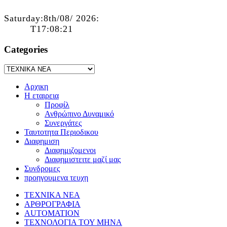
Saturday:8th/08/ 2026:
T17:08:21
Categories
Αρχικη
Η εταιρεια
Προφίλ
Ανθρώπινο Δυναμικό
Συνεργάτες
Ταυτοτητα Περιοδικου
Διαφημιση
Διαφημιζομενοι
Διαφημιστειτε μαζί μας
Συνδρομες
προηγουμενα τευχη
ΤΕΧΝΙΚΑ ΝΕΑ
ΑΡΘΡΟΓΡΑΦΙΑ
AUTOMATION
ΤΕΧΝΟΛΟΓΙΑ ΤΟΥ ΜΗΝΑ