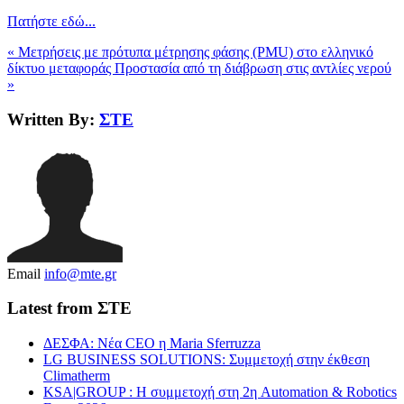
Πατήστε εδώ...
« Μετρήσεις με πρότυπα μέτρησης φάσης (PMU) στο ελληνικό
δίκτυο μεταφοράς
Προστασία από τη διάβρωση στις αντλίες νερού
»
Written By:
ΣΤΕ
Email
info@mte.gr
Latest from ΣΤΕ
ΔΕΣΦΑ: Νέα CEO η Maria Sferruzza
LG BUSINESS SOLUTIONS: Συμμετοχή στην έκθεση
Climatherm
KSA|GROUP : Η συμμετοχή στη 2η Automation & Robotics