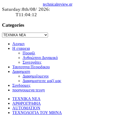
technicalreview.gr
Saturday:8th/08/ 2026:
T11:04:12
Categories
Αρχικη
Η εταιρεια
Προφίλ
Ανθρώπινο Δυναμικό
Συνεργάτες
Ταυτοτητα Περιοδικου
Διαφημιση
Διαφημιζομενοι
Διαφημιστειτε μαζί μας
Συνδρομες
προηγουμενα τευχη
ΤΕΧΝΙΚΑ ΝΕΑ
ΑΡΘΡΟΓΡΑΦΙΑ
AUTOMATION
ΤΕΧΝΟΛΟΓΙΑ ΤΟΥ ΜΗΝΑ