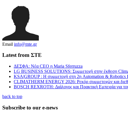
Email
info@mte.gr
Latest from ΣΤΕ
ΔΕΣΦΑ: Νέα CEO η Maria Sferruzza
LG BUSINESS SOLUTIONS: Συμμετοχή στην έκθεση Clima
KSA|GROUP : Η συμμετοχή στη 2η Automation & Robotics 
CLIMATHERM ENERGY 2026: Ρεκόρ συμμετοχών και διεθν
BOSCH REXROTH: Διάλογος και Πρακτική Εμπειρία για τ
back to top
Subscribe to our e-news