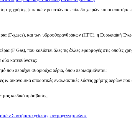
 της χρήσης ψυκτικών ρευστών σε επίπεδο χωρών και οι απαιτήσεις
έρια (F-gases), και των υδροφθορανθράκων (HFC), η Ευρωπαϊκή Ένωσ
έρια (F-Gas), που καλύπτει όλες τις άλλες εφαρμογές στις οποίες χρ
ε δύο κατευθύνσεις:
μό που περιέχει φθοριούχα αέρια, όπου περιλαμβάνεται:
μες & οικονομικά αποδοτικές εναλλακτικές λύσεις χρήσης αερίων που
τε μας κωδικό πρόσβασης.
τισμών
Συστήματα γείωσης ανεμογεννητριών »