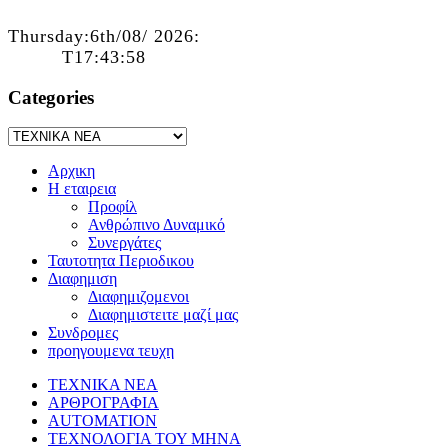
Thursday:6th/08/ 2026:
T17:43:58
Categories
Αρχικη
Η εταιρεια
Προφίλ
Ανθρώπινο Δυναμικό
Συνεργάτες
Ταυτοτητα Περιοδικου
Διαφημιση
Διαφημιζομενοι
Διαφημιστειτε μαζί μας
Συνδρομες
προηγουμενα τευχη
ΤΕΧΝΙΚΑ ΝΕΑ
ΑΡΘΡΟΓΡΑΦΙΑ
AUTOMATION
ΤΕΧΝΟΛΟΓΙΑ ΤΟΥ ΜΗΝΑ