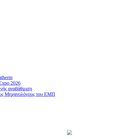
therm
Expo 2026
ής αναβάθμιση
ους Μηχανολόγους του ΕΜΠ