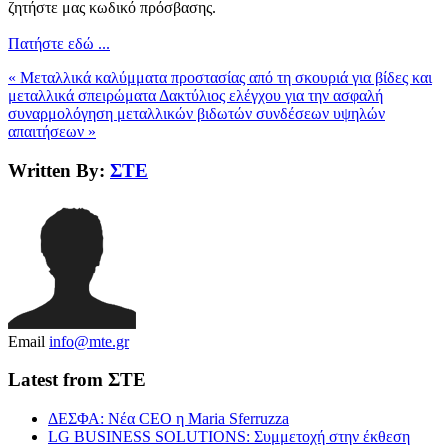
ζητήστε μας κωδικό πρόσβασης.
Πατήστε εδώ ...
« Μεταλλικά καλύμματα προστασίας από τη σκουριά για βίδες και
μεταλλικά σπειρώματα
Δακτύλιος ελέγχου για την ασφαλή
συναρμολόγηση μεταλλικών βιδωτών συνδέσεων υψηλών
απαιτήσεων »
Written By:
ΣΤΕ
Email
info@mte.gr
Latest from ΣΤΕ
ΔΕΣΦΑ: Νέα CEO η Maria Sferruzza
LG BUSINESS SOLUTIONS: Συμμετοχή στην έκθεση