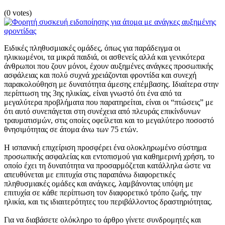
(0 votes)
Ειδικές πληθυσμιακές ομάδες, όπως για παράδειγμα οι
ηλικιωμένοι, τα μικρά παιδιά, οι ασθενείς αλλά και γενικότερα
άνθρωποι που ζουν μόνοι, έχουν αυξημένες ανάγκες προσωπικής
ασφάλειας και πολύ συχνά χρειάζονται φροντίδα και συνεχή
παρακολούθηση με δυνατότητα άμεσης επέμβασης. Ιδιαίτερα στην
περίπτωση της 3ης ηλικίας, είναι γνωστό ότι ένα από τα
μεγαλύτερα προβλήματα που παρατηρείται, είναι οι “πτώσεις” με
ότι αυτό συνεπάγεται στη συνέχεια από πλευράς επικίνδυνων
τραυματισμών, στις οποίες οφείλεται και το μεγαλύτερο ποσοστό
θνησιμότητας σε άτομα άνω των 75 ετών.
Η ισπανική επιχείριση προσφέρει ένα ολοκληρωμένο σύστημα
προσωπικής ασφαλείας και εντοπισμού για καθημερινή χρήση, το
οποίο έχει τη δυνατότητα να προσαρμόζεται κατάλληλα ώστε να
απευθύνεται με επιτυχία στις παραπάνω διαφορετικές
πληθυσμιακές ομάδες και ανάγκες, λαμβάνοντας υπόψη με
επιτυχία σε κάθε περίπτωση τον διαφορετικό τρόπο ζωής, την
ηλικία, και τις ιδιαιτερότητες του περιβάλλοντος δραστηριότητας.
Για να διαβάσετε ολόκληρο το άρθρο γίνετε συνδρομητές και