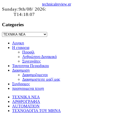
technicalreview.gr
Sunday:9th/08/ 2026:
T14:18:07
Categories
Αρχικη
Η εταιρεια
Προφίλ
Ανθρώπινο Δυναμικό
Συνεργάτες
Ταυτοτητα Περιοδικου
Διαφημιση
Διαφημιζομενοι
Διαφημιστειτε μαζί μας
Συνδρομες
προηγουμενα τευχη
ΤΕΧΝΙΚΑ ΝΕΑ
ΑΡΘΡΟΓΡΑΦΙΑ
AUTOMATION
ΤΕΧΝΟΛΟΓΙΑ ΤΟΥ ΜΗΝΑ