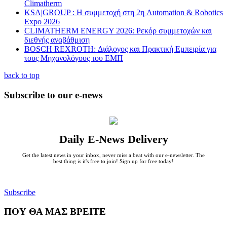
Climatherm
KSA|GROUP : Η συμμετοχή στη 2η Automation & Robotics
Expo 2026
CLIMATHERM ENERGY 2026: Ρεκόρ συμμετοχών και
διεθνής αναβάθμιση
BOSCH REXROTH: Διάλογος και Πρακτική Εμπειρία για
τους Μηχανολόγους του ΕΜΠ
back to top
Subscribe to our e-news
Daily E-News Delivery
Get the latest news in your inbox, never miss a beat with our e-newsletter. The
best thing is it's free to join! Sign up for free today!
Subscribe
ΠΟΥ ΘΑ ΜΑΣ ΒΡΕΙΤΕ