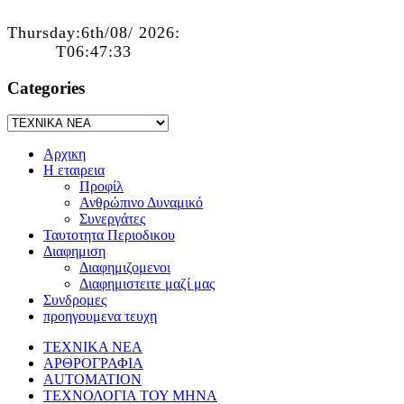
Thursday:6th/08/ 2026:
T06:47:33
Categories
Αρχικη
Η εταιρεια
Προφίλ
Ανθρώπινο Δυναμικό
Συνεργάτες
Ταυτοτητα Περιοδικου
Διαφημιση
Διαφημιζομενοι
Διαφημιστειτε μαζί μας
Συνδρομες
προηγουμενα τευχη
ΤΕΧΝΙΚΑ ΝΕΑ
ΑΡΘΡΟΓΡΑΦΙΑ
AUTOMATION
ΤΕΧΝΟΛΟΓΙΑ ΤΟΥ ΜΗΝΑ