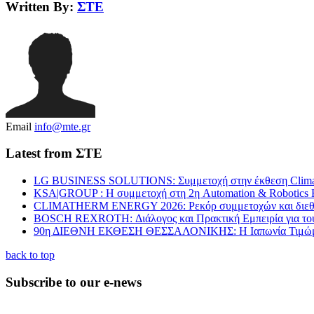
Written By:
ΣΤΕ
Email
info@mte.gr
Latest from ΣΤΕ
LG BUSINESS SOLUTIONS: Συμμετοχή στην έκθεση Clima
KSA|GROUP : Η συμμετοχή στη 2η Automation & Robotics 
CLIMATHERM ENERGY 2026: Ρεκόρ συμμετοχών και διεθν
BOSCH REXROTH: Διάλογος και Πρακτική Εμπειρία για τ
90η ΔΙΕΘΝΗ ΕΚΘΕΣΗ ΘΕΣΣΑΛΟΝΙΚΗΣ: Η Ιαπωνία Τιμώ
back to top
Subscribe to our e-news