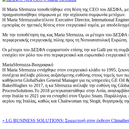
Η Maria Sferruzza τοποθετήθηκε στη θέση της CEO του ΔΕΣΦΑ, με τη
πραγματοποιήθηκε σύμφωνα με την ισχύουσα συμφωνία μετόχων.
Η Maria Sferruzzaδιετέλεσε Executive Director, International Eng
εμπειρίας σε ηγετικές θέσεις στον ενεργειακό τομέα, με αποδεδει
Με την τοποθέτηση της κας Maria Sferruzza, οι μέτοχοι του ΔΕΣΦΑ 
περιφερειακής ενεργειακής πύλης προς τη Νοτιοανατολική Ευρώπη.
Οι μέτοχοι του ΔΕΣΦΑ ευχαριστούν επίσης την κα Galli για τη συμβο
ενισχύει τον ρόλο του στο περιφερειακό και ευρωπαϊκό ενεργειακό τ
MariaSferruzza-Βιογραφικό
Η Maria Sferruzza εντάχθηκε στον ενεργειακό κλάδο το 1995, ξεκιν
συνέχεια ανέλαβε ρόλους αυξανόμενης ευθύνης στους τομείς των πω
καθήκοντα GlobalSales General Manager για τις υπηρεσίες GE Oil &
BakerHughes το 2017, η κα Sferruzza ανέλαβε την ευθύνη της Glo
ProcessSolutions.Το 2018 μετεγκαταστάθηκε στην Ασία, αναλαμβάνον
στην Ιταλία το 2021 για να ενταχθεί στον Όμιλο Snam. Παράλληλα, έ
αερίου της Ιταλίας, καθώς και Chairwoman της Stogit, θυγατρικής 
« LG BUSINESS SOLUTIONS: Συμμετοχή στην έκθεση Climathe