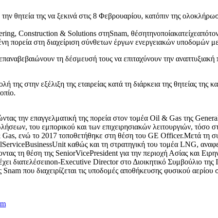
ν θητεία της να ξεκινά στις 8 Φεβρουαρίου, κατόπιν της ολοκλήρωση
ineering, Construction & Solutions στηSnam, θέσητηνοποίακατείχεαπότ
γμένη πορεία στη διαχείριση σύνθετων έργων ενεργειακών υποδομών μ
επαναβεβαιώνουν τη δέσμευσή τους να επιταχύνουν την αναπτυξιακή π
λή της στην εξέλιξη της εταιρείας κατά τη διάρκεια της θητείας της
οπίο.
ώντας την επαγγελματική της πορεία στον τομέα Oil & Gas της Genera
λήσεων, του εμπορικού και των επιχειρησιακών λειτουργιών, τόσο στ
 Gas, ενώ το 2017 τοποθετήθηκε στη θέση του GE Officer.Μετά τη συ
balServiceBusinessUnit καθώς και τη στρατηγική του τομέα LNG, αν
τας τη θέση της SeniorVicePresident για την περιοχή Ασίας και Ειρη
χει διατελέσειnon-Executive Director στο Διοικητικό Συμβούλιο της 
της Snam που διαχειρίζεται τις υποδομές αποθήκευσης φυσικού αερίου
rm