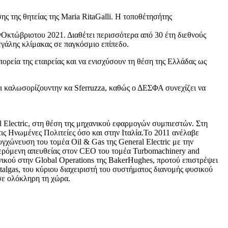
ς της θητείας της Maria RitaGalli. Η τοποθέτησήτης
ονΟκτώβριοτου 2021. Διαθέτει περισσότερα από 30 έτη διεθνούς
εγάλης κλίμακας σε παγκόσμιο επίπεδο.
ορεία της εταιρείας και να ενισχύσουν τη θέση της Ελλάδας ως
 και καλωσορίζουντην κα Sferruzza, καθώς ο ΔΕΣΦΑ συνεχίζει να
l Electric, στη θέση της μηχανικού εφαρμογών συμπιεστών. Στη
ις Ηνωμένες Πολιτείες όσο και στην Ιταλία.Το 2011 ανέλαβε
γχώνευση του τομέα Oil & Gas της General Electric με την
αφερόμενη απευθείας στον CEO του τομέα Turbomachinery and
νικού στην Global Operations της BakerHughes, προτού επιστρέψει
Italgas, του κύριου διαχειριστή του συστήματος διανομής φυσικού
 σε ολόκληρη τη χώρα.