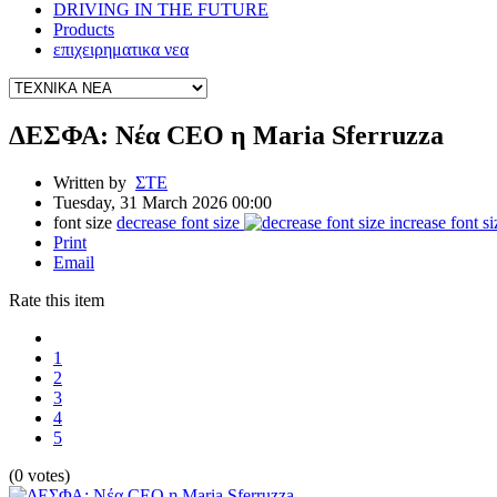
DRIVING IN THE FUTURE
Products
επιχειρηματικα νεα
ΔΕΣΦΑ: Νέα CEO η Maria Sferruzza
Written by
ΣΤΕ
Tuesday, 31 March 2026 00:00
font size
decrease font size
increase font si
Print
Email
Rate this item
1
2
3
4
5
(0 votes)