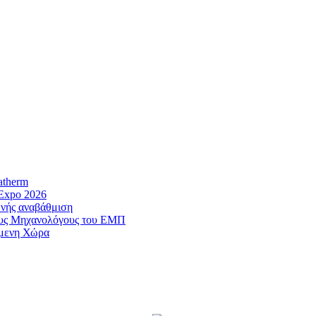
therm
Expo 2026
ής αναβάθμιση
ους Μηχανολόγους του ΕΜΠ
μενη Χώρα