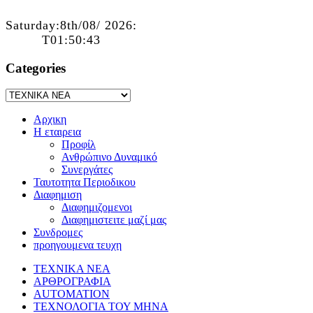
Saturday:8th/08/ 2026:
T01:50:43
Categories
Αρχικη
Η εταιρεια
Προφίλ
Ανθρώπινο Δυναμικό
Συνεργάτες
Ταυτοτητα Περιοδικου
Διαφημιση
Διαφημιζομενοι
Διαφημιστειτε μαζί μας
Συνδρομες
προηγουμενα τευχη
ΤΕΧΝΙΚΑ ΝΕΑ
ΑΡΘΡΟΓΡΑΦΙΑ
AUTOMATION
ΤΕΧΝΟΛΟΓΙΑ ΤΟΥ ΜΗΝΑ