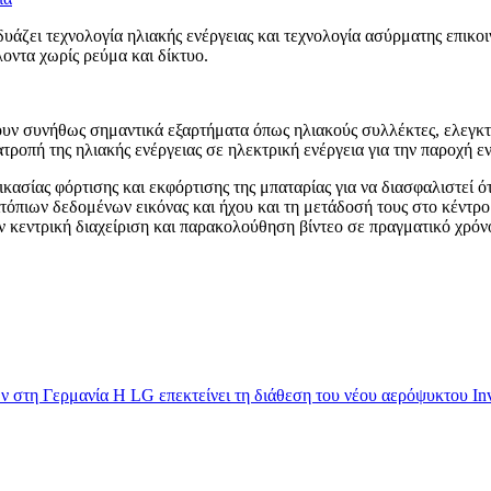
ει τεχνολογία ηλιακής ενέργειας και τεχνολογία ασύρματης επικοιν
οντα χωρίς ρεύμα και δίκτυο.
 συνήθως σημαντικά εξαρτήματα όπως ηλιακούς συλλέκτες, ελεγκτ
τατροπή της ηλιακής ενέργειας σε ηλεκτρική ενέργεια για την παροχή 
ικασίας φόρτισης και εκφόρτισης της μπαταρίας για να διασφαλιστεί 
όπιων δεδομένων εικόνας και ήχου και τη μετάδοσή τους στο κέντρ
την κεντρική διαχείριση και παρακολούθηση βίντεο σε πραγματικό χ
ν στη Γερμανία
Η LG επεκτείνει τη διάθεση του νέου αερόψυκτου Inve