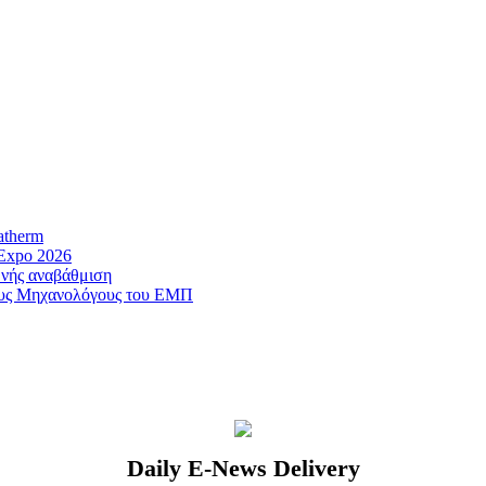
therm
Expo 2026
ής αναβάθμιση
ους Μηχανολόγους του ΕΜΠ
Daily E-News Delivery