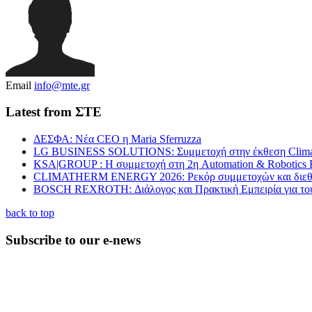
Email
info@mte.gr
Latest from ΣΤΕ
ΔΕΣΦΑ: Νέα CEO η Maria Sferruzza
LG BUSINESS SOLUTIONS: Συμμετοχή στην έκθεση Clima
KSA|GROUP : Η συμμετοχή στη 2η Automation & Robotics 
CLIMATHERM ENERGY 2026: Ρεκόρ συμμετοχών και διεθν
BOSCH REXROTH: Διάλογος και Πρακτική Εμπειρία για τ
back to top
Subscribe to our e-news