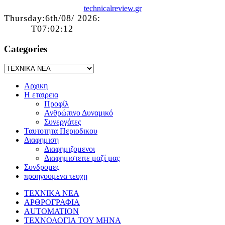
technicalreview.gr
Thursday:6th/08/ 2026:
T07:02:12
Categories
Αρχικη
Η εταιρεια
Προφίλ
Ανθρώπινο Δυναμικό
Συνεργάτες
Ταυτοτητα Περιοδικου
Διαφημιση
Διαφημιζομενοι
Διαφημιστειτε μαζί μας
Συνδρομες
προηγουμενα τευχη
ΤΕΧΝΙΚΑ ΝΕΑ
ΑΡΘΡΟΓΡΑΦΙΑ
AUTOMATION
ΤΕΧΝΟΛΟΓΙΑ ΤΟΥ ΜΗΝΑ