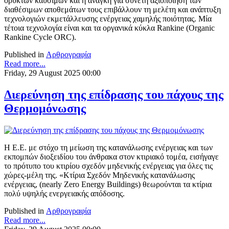
ορυκτών καυσίμων και η ανάγκη για συνετή αξιοποίηση των
διαθέσιμων αποθεμάτων τους επιβάλλουν τη μελέτη και ανάπτυξη
τεχνολογιών εκμετάλλευσης ενέργειας χαμηλής ποιότητας. Μία
τέτοια τεχνολογία είναι και τα οργανικά κύκλα Rankine (Organic
Rankine Cycle ORC).
Published in
Αρθρογραφία
Read more...
Friday, 29 August 2025 00:00
Διερεύνηση της επίδρασης του πάχους της
Θερμομόνωσης
Η Ε.Ε. με στόχο τη μείωση της κατανάλωσης ενέργειας και των
εκπομπών διοξειδίου του άνθρακα στον κτιριακό τομέα, εισήγαγε
το πρότυπο του κτιρίου σχεδόν μηδενικής ενέργειας για όλες τις
χώρες-μέλη της. «Κτίρια Σχεδόν Μηδενικής κατανάλωσης
ενέργειας, (nearly Zero Energy Buildings) θεωρούνται τα κτίρια
πολύ υψηλής ενεργειακής απόδοσης.
Published in
Αρθρογραφία
Read more...