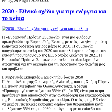
Friday, 29 August 2025 00:00
2030 - Εθνικό σχέδιο για την ενέργεια και
το κλίμα
Η «Ευρωπαϊκή Πράσινη Συμφωνία» είναι μια φιλόδοξη
πρωτοβουλία της Ευρωπαϊκής Ένωσης με στόχο να γίνει η πρώτη
κλιματικά ουδέτερη ήπειρος μέχρι το 2050. Η συμφωνία
υπογράφηκε στα τέλη του 2020 και αποτελεί προτεραιότητα στον
επταετή προϋπολογισμό της ΕΕ, ο οποίος ξεκίνησε το 2021. Η
Ευρωπαϊκή Πράσινη Συμφωνία αποτελεί μια ολοκληρωμένη
στρατηγική για την αειφορία και την προστασία του πλανήτη μας
και προβλέπει:
I. Μηδενικές Εκπομπές Θερμοκηπίου έως το 2050
II. Αποσύνδεση της Οικονομικής Ανάπτυξης από τη Χρήση Πόρων
III. Δίκαιη Μετάβαση για Όλους Αντίστοιχα, η δέσμη
«Προσαρμογή στον στόχο του 55%» (Fit for 55) είναι μια σειρά
προτάσεων που αποσκοπούν στην αναθεώρηση και επικαιροποίηση
της Ευρωπαϊκής Νομοθεσίας για το κλίμα. Ο στόχος της ΕΕ είναι
να μειώσει τις τελικές εκπομπές αερίων του θερμοκηπίου κατά
τουλάχιστον 55% έως το 2030 σε σύγκριση με τα επίπεδα του